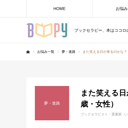
HOME
お悩み
ブックセラピー、本はココロ
お悩み一覧
夢・進路
また笑える日が来るのかな？
ホーム
また笑える日
歳・女性）
夢・進路
ブックセラピスト・選書家 :
い