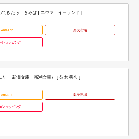
てきたら きみは [ エヴァ・イーランド ]
Amazon
楽天市場
hooショッピング
だ （新潮文庫 新潮文庫） [ 梨木 香歩 ]
Amazon
楽天市場
hooショッピング