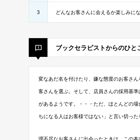
3
どんなお客さんに会えるか楽しみに
ブックセラピストからのひと
変なあだ名を付けたり、嫌な態度のお客さん
客さんを選ぶ。そして、店員さんの採用基準
があるようです。・・・ただ、ほとんどの場
ちになる人はお客様ではない」と言い切った
理不尽なお客さんに出会ったときは、この本