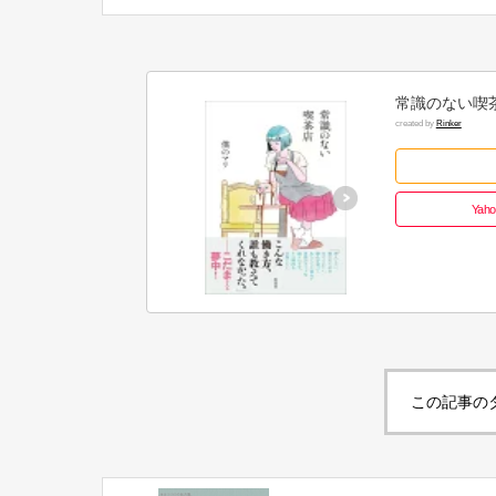
常識のない喫茶店
created by
Rinker
Ya
この記事の