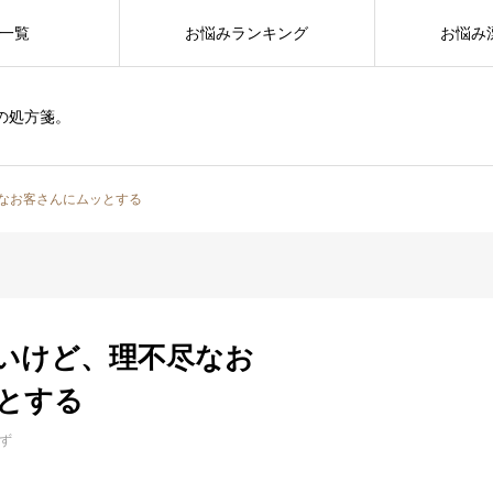
一覧
お悩みランキング
お悩み
の処方箋。
なお客さんにムッとする
いけど、理不尽なお
とする
ず