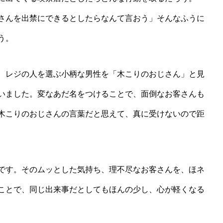
さんを出禁にできるとしたらなんて言おう」そんなふうに
う。
、レジの人を選ぶ小柄な男性を「木こりのおじさん」と見
いました。変なあだ名をつけることで、面倒なお客さんも
木こりのおじさんの言葉だと思えて、真に受けないので距
です。そのムッとした気持ち、理不尽なお客さんを、ほネ
ことで、同じ出来事だとしてもほんの少し、心が軽くなる