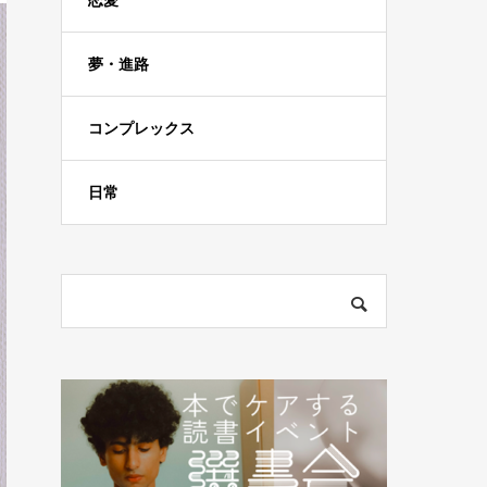
恋愛
夢・進路
コンプレックス
日常