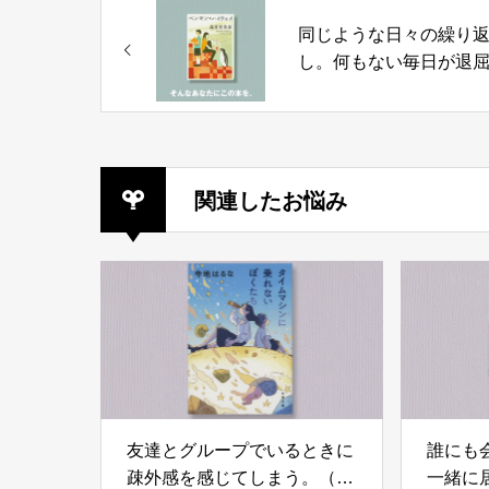
同じような日々の繰り
し。何もない毎日が退
関連したお悩み
友達とグループでいるときに
誰にも
疎外感を感じてしまう。（13
一緒に