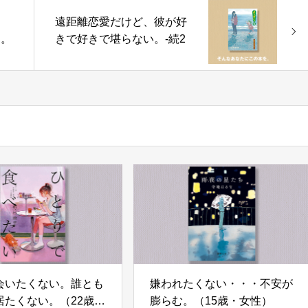
返
遠距離恋愛だけど、彼が好
屈。
きで好きで堪らない。-続2
会いたくない。誰とも
嫌われたくない・・・不安が
居たくない。（22歳・
膨らむ。（15歳・女性）