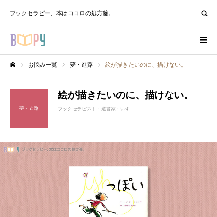
SEARCH
ブックセラピー、本はココロの処方箋。
お悩み一覧
夢・進路
絵が描きたいのに、描けない。
ホーム
絵が描きたいのに、描けない。
夢・進路
ブックセラピスト・選書家 :
いず